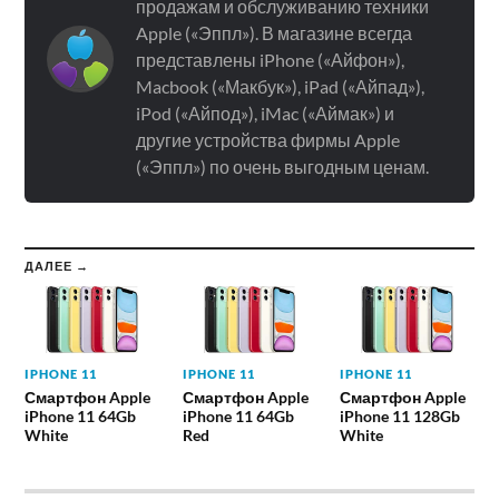
продажам и обслуживанию техники
Apple («Эппл»). В магазине всегда
представлены iPhone («Айфон»),
Macbook («Макбук»), iPad («Айпад»),
iPod («Айпод»), iMac («Аймак») и
другие устройства фирмы Apple
(«Эппл») по очень выгодным ценам.
ДАЛЕЕ →
IPHONE 11
IPHONE 11
IPHONE 11
Смартфон Apple
Смартфон Apple
Смартфон Apple
iPhone 11 64Gb
iPhone 11 64Gb
iPhone 11 128Gb
White
Red
White