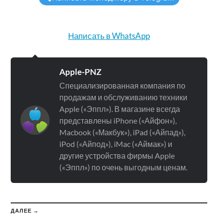
Написать в WhatsApp
Apple-PNZ
Специализированная компания по
продажам и обслуживанию техники
Apple («Эппл»). В магазине всегда
представлены iPhone («Айфон»),
Macbook («Макбук»), iPad («Айпад»),
iPod («Айпод»), iMac («Аймак») и
другие устройства фирмы Apple
(«Эппл») по очень выгодным ценам.
ДАЛЕЕ →