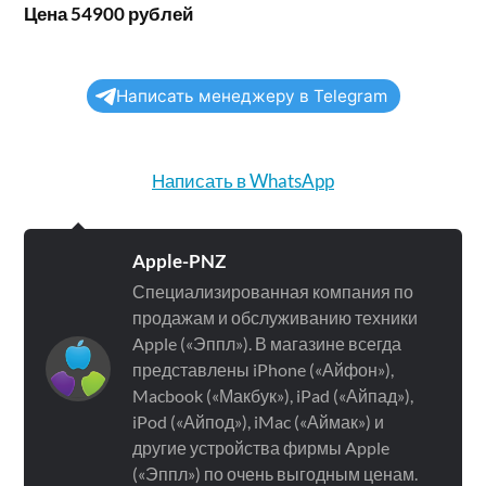
Цена 54900 рублей
Написать менеджеру в Telegram
Написать в WhatsApp
Apple-PNZ
Специализированная компания по
продажам и обслуживанию техники
Apple («Эппл»). В магазине всегда
представлены iPhone («Айфон»),
Macbook («Макбук»), iPad («Айпад»),
iPod («Айпод»), iMac («Аймак») и
другие устройства фирмы Apple
(«Эппл») по очень выгодным ценам.