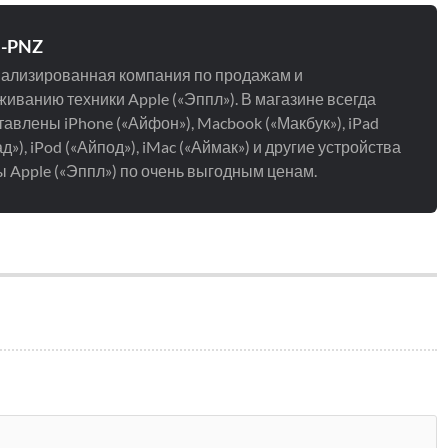
e-PNZ
ализированная компания по продажам и
иванию техники Apple («Эппл»). В магазине всегда
авлены iPhone («Айфон»), Macbook («Макбук»), iPad
д»), iPod («Айпод»), iMac («Аймак») и другие устройства
 Apple («Эппл») по очень выгодным ценам.