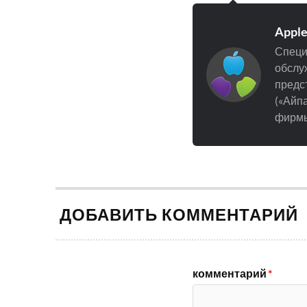
Appl
Специ
обслуж
предст
(«Айпа
фирмы
ДОБАВИТЬ КОММЕНТАРИЙ
комментарий
*