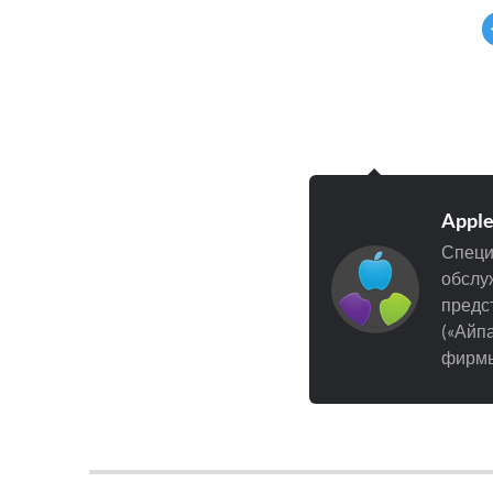
Appl
Специ
обслуж
предст
(«Айпа
фирмы