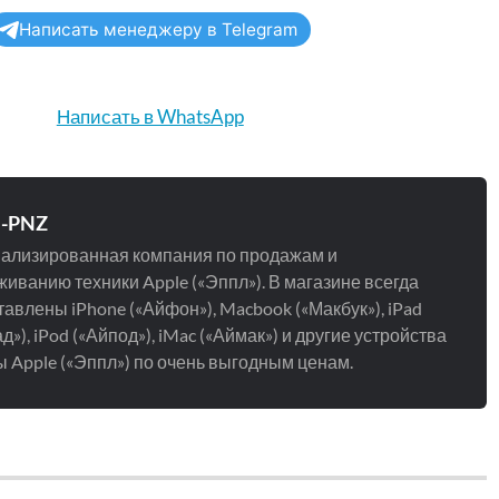
Написать менеджеру в Telegram
Написать в WhatsApp
e-PNZ
ализированная компания по продажам и
иванию техники Apple («Эппл»). В магазине всегда
авлены iPhone («Айфон»), Macbook («Макбук»), iPad
д»), iPod («Айпод»), iMac («Аймак») и другие устройства
 Apple («Эппл») по очень выгодным ценам.