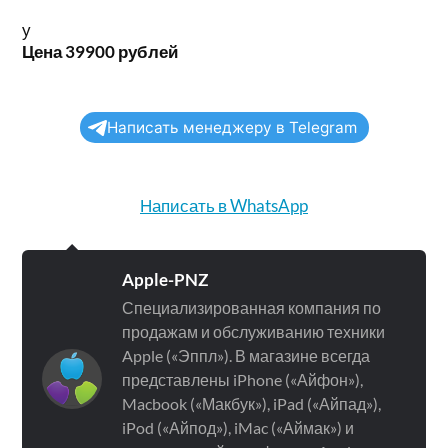
у
Цена 39900 рублей
Написать менеджеру в Telegram
Написать в WhatsApp
Apple-PNZ
Специализированная компания по
продажам и обслуживанию техники
Apple («Эппл»). В магазине всегда
представлены iPhone («Айфон»),
Macbook («Макбук»), iPad («Айпад»),
iPod («Айпод»), iMac («Аймак») и