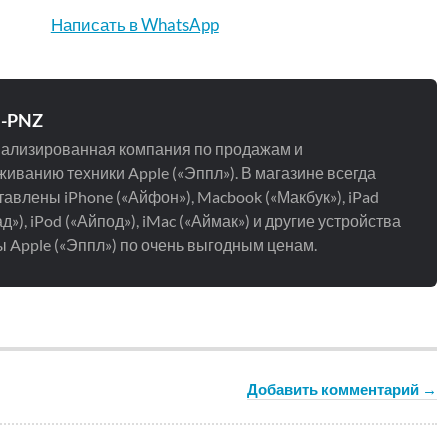
Написать в WhatsApp
e-PNZ
ализированная компания по продажам и
иванию техники Apple («Эппл»). В магазине всегда
авлены iPhone («Айфон»), Macbook («Макбук»), iPad
д»), iPod («Айпод»), iMac («Аймак») и другие устройства
 Apple («Эппл») по очень выгодным ценам.
Добавить комментарий →