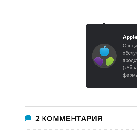
Appl
Специ
обслуж
предст
(«Айпа
фирмы
2 КОММЕНТАРИЯ