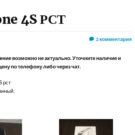
one 4S РСТ
2
комментария
ние возможно не актуально. Уточните наличие и
ену по телефону либо через чат.
S рст
анный.