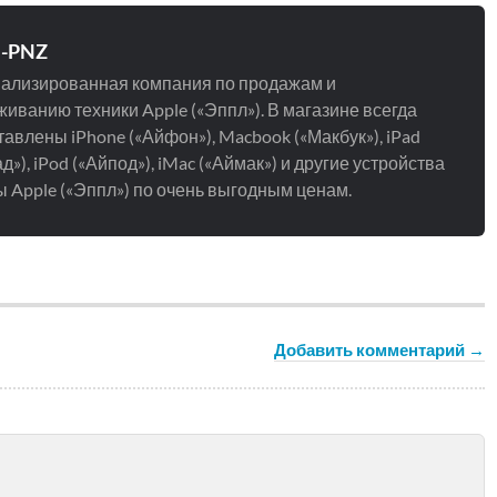
e-PNZ
ализированная компания по продажам и
иванию техники Apple («Эппл»). В магазине всегда
авлены iPhone («Айфон»), Macbook («Макбук»), iPad
д»), iPod («Айпод»), iMac («Аймак») и другие устройства
 Apple («Эппл») по очень выгодным ценам.
Добавить комментарий →