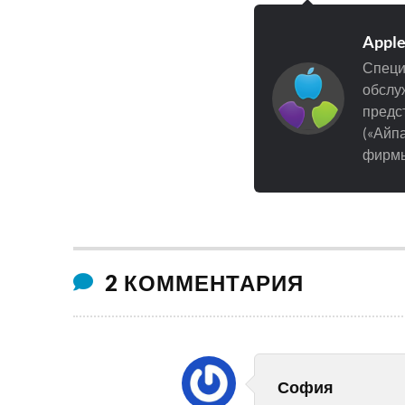
Appl
Специ
обслуж
предст
(«Айпа
фирмы
2 КОММЕНТАРИЯ
София