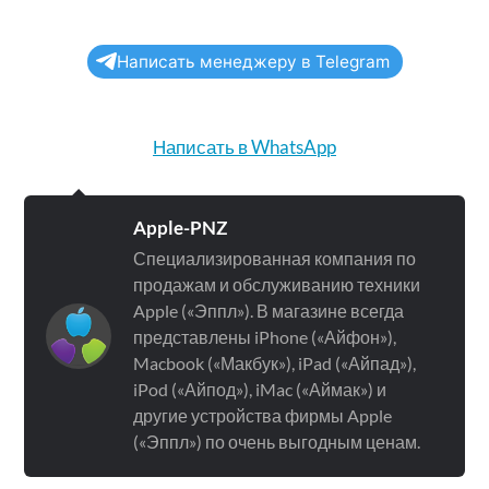
Написать менеджеру в Telegram
Написать в WhatsApp
Apple-PNZ
Специализированная компания по
продажам и обслуживанию техники
Apple («Эппл»). В магазине всегда
представлены iPhone («Айфон»),
Macbook («Макбук»), iPad («Айпад»),
iPod («Айпод»), iMac («Аймак») и
другие устройства фирмы Apple
(«Эппл») по очень выгодным ценам.