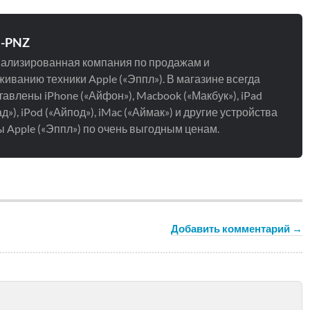
e-PNZ
ализированная компания по продажам и
иванию техники Apple («Эппл»). В магазине всегда
авлены iPhone («Айфон»), Macbook («Макбук»), iPad
д»), iPod («Айпод»), iMac («Аймак») и другие устройства
 Apple («Эппл») по очень выгодным ценам.
Добавить комментарий →