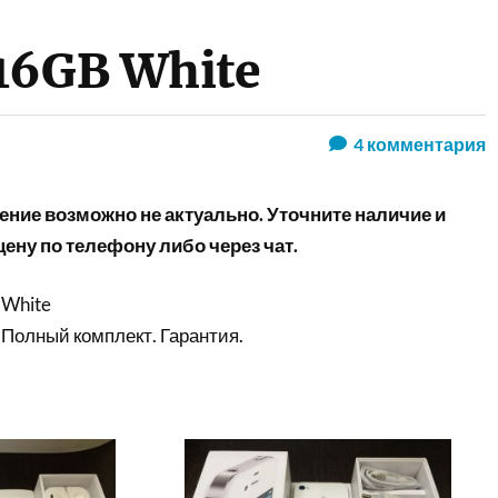
 16GB White
4
комментария
ние возможно не актуально. Уточните наличие и
ену по телефону либо через чат.
 White
 Полный комплект. Гарантия.