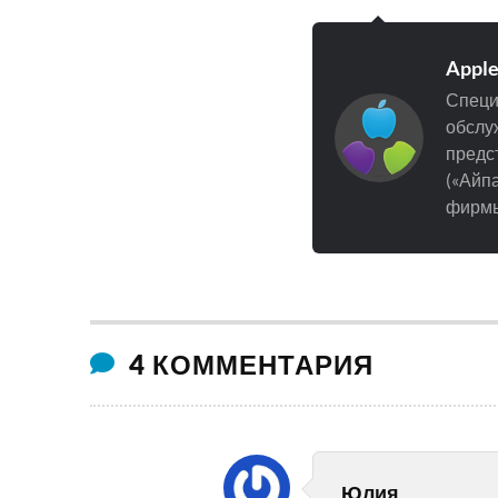
Appl
Специ
обслуж
предст
(«Айпа
фирмы
4 КОММЕНТАРИЯ
Юлия