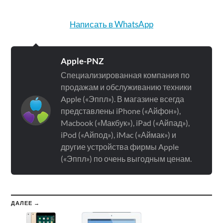
Написать в WhatsApp
Apple-PNZ
Специализированная компания по
продажам и обслуживанию техники
Apple («Эппл»). В магазине всегда
представлены iPhone («Айфон»),
Macbook («Макбук»), iPad («Айпад»),
iPod («Айпод»), iMac («Аймак») и
другие устройства фирмы Apple
(«Эппл») по очень выгодным ценам.
ДАЛЕЕ →