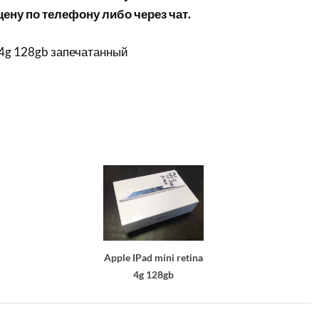
ену по телефону либо через чат.
a 4g 128gb запечатанный
Apple IPad mini retina
4g 128gb