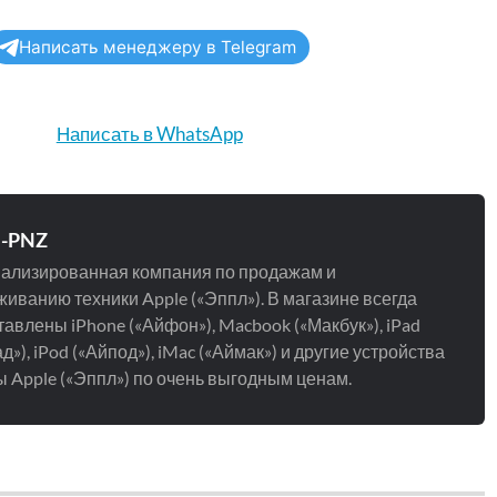
Написать менеджеру в Telegram
Написать в WhatsApp
e-PNZ
ализированная компания по продажам и
иванию техники Apple («Эппл»). В магазине всегда
авлены iPhone («Айфон»), Macbook («Макбук»), iPad
д»), iPod («Айпод»), iMac («Аймак») и другие устройства
 Apple («Эппл») по очень выгодным ценам.