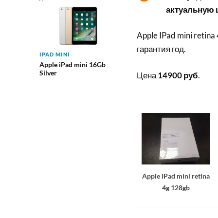
актуальную ц
Apple IPad mini retin
гарантия год.
IPAD MINI
Apple iPad mini 16Gb
Silver
Цена
14900 руб
.
Apple IPad mini retina
4g 128gb