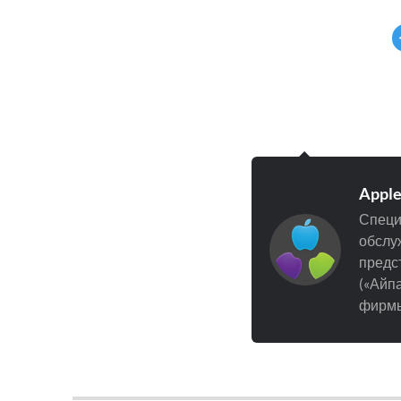
Appl
Специ
обслуж
предст
(«Айпа
фирмы