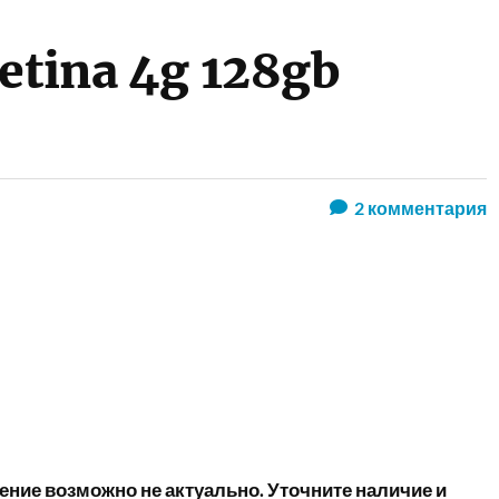
retina 4g 128gb
2
комментария
ние возможно не актуально. Уточните наличие и