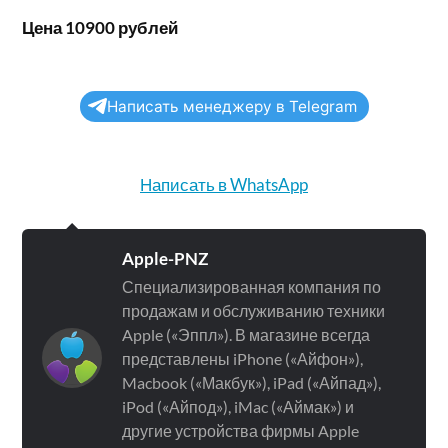
Цена 10900 рублей
Написать менеджеру в Telegram
Написать в WhatsApp
Apple-PNZ
Специализированная компания по
продажам и обслуживанию техники
Apple («Эппл»). В магазине всегда
представлены iPhone («Айфон»),
Macbook («Макбук»), iPad («Айпад»),
iPod («Айпод»), iMac («Аймак») и
другие устройства фирмы Apple