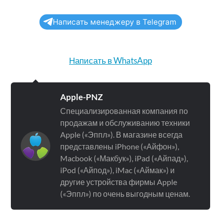
Написать менеджеру в Telegram
Написать в WhatsApp
Apple-PNZ
Специализированная компания по
продажам и обслуживанию техники
Apple («Эппл»). В магазине всегда
представлены iPhone («Айфон»),
Macbook («Макбук»), iPad («Айпад»),
iPod («Айпод»), iMac («Аймак») и
другие устройства фирмы Apple
(«Эппл») по очень выгодным ценам.