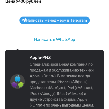
Цена 9400 рублей
Написать менеджеру в Telegram
Написать в WhatsApp
Apple-PNZ
Специализированная компания по
продажам и обслуживанию техники
Apple («Эппл»). В магазине всегда
представлены iPhone («Айфон»),
Macbook («Макбук»), iPad («Айпад»),
iPod («Айпод»), iMac («Аймак») и
другие устройства фирмы Apple
(«Эппл») по очень выгодным ценам.