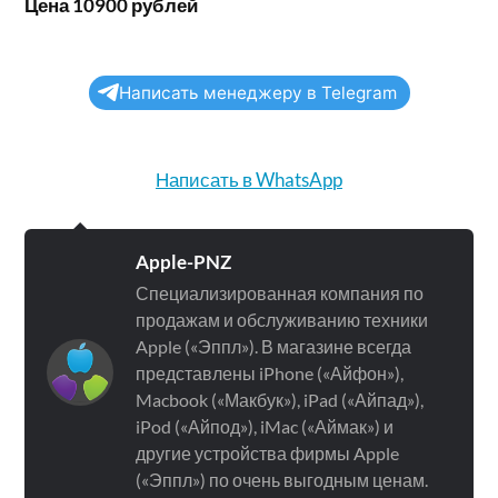
Цена 10900 рублей
Написать менеджеру в Telegram
Написать в WhatsApp
Apple-PNZ
Специализированная компания по
продажам и обслуживанию техники
Apple («Эппл»). В магазине всегда
представлены iPhone («Айфон»),
Macbook («Макбук»), iPad («Айпад»),
iPod («Айпод»), iMac («Аймак») и
другие устройства фирмы Apple
(«Эппл») по очень выгодным ценам.