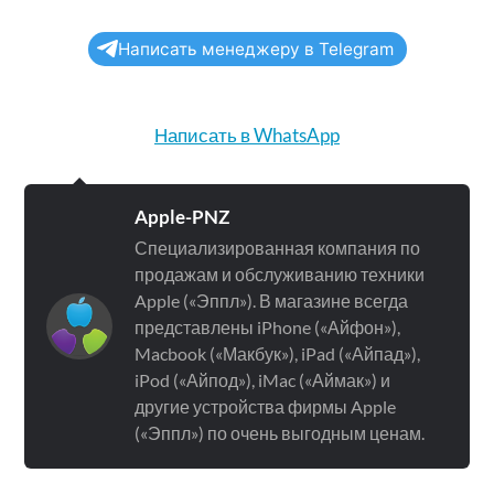
Написать менеджеру в Telegram
Написать в WhatsApp
Apple-PNZ
Специализированная компания по
продажам и обслуживанию техники
Apple («Эппл»). В магазине всегда
представлены iPhone («Айфон»),
Macbook («Макбук»), iPad («Айпад»),
iPod («Айпод»), iMac («Аймак») и
другие устройства фирмы Apple
(«Эппл») по очень выгодным ценам.