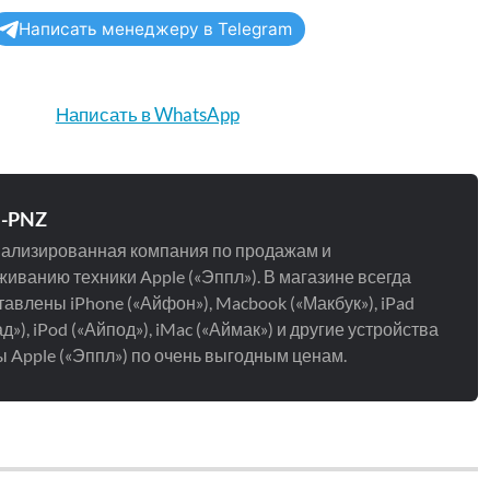
Написать менеджеру в Telegram
Написать в WhatsApp
e-PNZ
ализированная компания по продажам и
иванию техники Apple («Эппл»). В магазине всегда
авлены iPhone («Айфон»), Macbook («Макбук»), iPad
д»), iPod («Айпод»), iMac («Аймак») и другие устройства
 Apple («Эппл») по очень выгодным ценам.