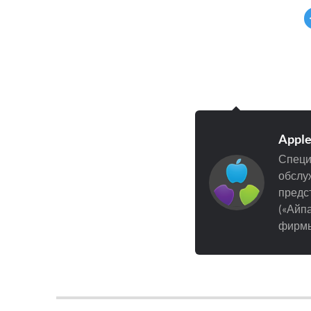
Appl
Специ
обслуж
предст
(«Айпа
фирмы