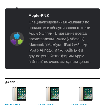
Apple-PNZ
Специализированная компания по
продажам и обслуживанию техники
Apple («Эппл»). В магазине всегда
представлены iPhone («Айфон»),
Macbook («Макбук»), iPad («Айпад»),
iPod («Айпод»), iMac («Аймак») и
другие устройства фирмы Apple
(«Эппл») по очень выгодным ценам.
ДАЛЕЕ →