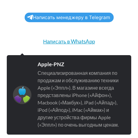
Написать менеджеру в Telegram
Написать в WhatsApp
Apple-PNZ
Специализированная компания по
продажам и обслуживанию техники
Apple («Эппл»). В магазине всегда
представлены iPhone («Айфон»),
Macbook («Макбук»), iPad («Айпад»),
iPod («Айпод»), iMac («Аймак») и
другие устройства фирмы Apple
(«Эппл») по очень выгодным ценам.