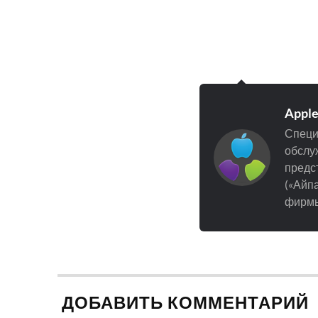
Appl
Специ
обслуж
предст
(«Айпа
фирмы
ДОБАВИТЬ КОММЕНТАРИЙ