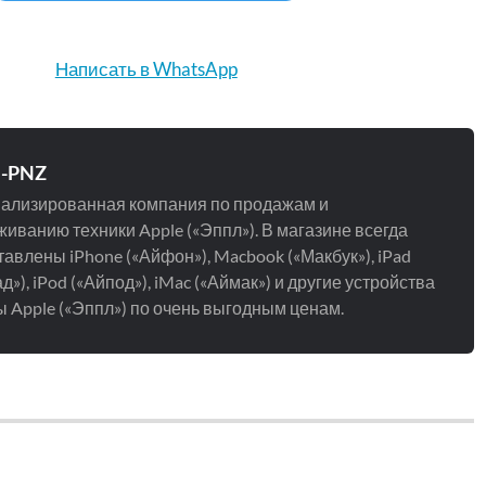
Написать в WhatsApp
e-PNZ
ализированная компания по продажам и
иванию техники Apple («Эппл»). В магазине всегда
авлены iPhone («Айфон»), Macbook («Макбук»), iPad
д»), iPod («Айпод»), iMac («Аймак») и другие устройства
 Apple («Эппл») по очень выгодным ценам.