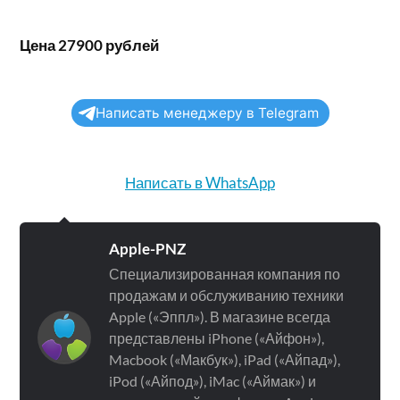
Цена 27900 рублей
Написать менеджеру в Telegram
Написать в WhatsApp
Apple-PNZ
Специализированная компания по
продажам и обслуживанию техники
Apple («Эппл»). В магазине всегда
представлены iPhone («Айфон»),
Macbook («Макбук»), iPad («Айпад»),
iPod («Айпод»), iMac («Аймак») и