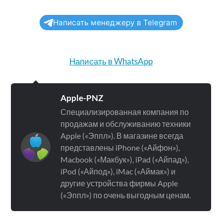
Написать менеджеру в Telegram
Написать в WhatsApp
Apple-PNZ
Специализированная компания по
продажам и обслуживанию техники
Apple («Эппл»). В магазине всегда
представлены iPhone («Айфон»),
Macbook («Макбук»), iPad («Айпад»),
iPod («Айпод»), iMac («Аймак») и
другие устройства фирмы Apple
(«Эппл») по очень выгодным ценам.