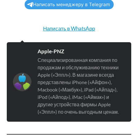
Написать менеджеру в Telegram
Написать в WhatsApp
Apple-PNZ
Специализированная компания по
продажам и обслуживанию техники
Apple («Эппл»). В магазине всегда
представлены iPhone («Айфон»),
Macbook («Макбук»), iPad («Айпад»),
iPod («Айпод»), iMac («Аймак») и
другие устройства фирмы Apple
(«Эппл») по очень выгодным ценам.