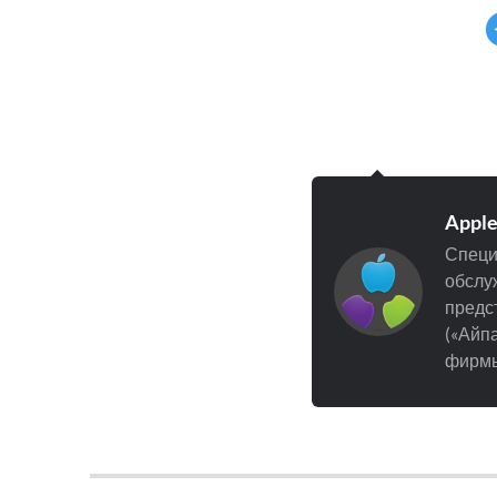
Appl
Специ
обслуж
предст
(«Айпа
фирмы