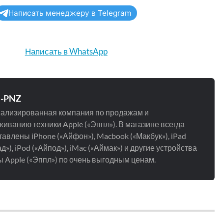
Написать менеджеру в Telegram
Написать в WhatsApp
e-PNZ
ализированная компания по продажам и
иванию техники Apple («Эппл»). В магазине всегда
авлены iPhone («Айфон»), Macbook («Макбук»), iPad
д»), iPod («Айпод»), iMac («Аймак») и другие устройства
 Apple («Эппл») по очень выгодным ценам.