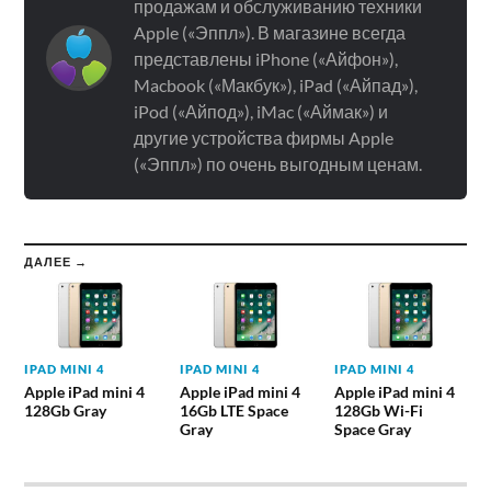
продажам и обслуживанию техники
Apple («Эппл»). В магазине всегда
представлены iPhone («Айфон»),
Macbook («Макбук»), iPad («Айпад»),
iPod («Айпод»), iMac («Аймак») и
другие устройства фирмы Apple
(«Эппл») по очень выгодным ценам.
ДАЛЕЕ →
IPAD MINI 4
IPAD MINI 4
IPAD MINI 4
Apple iPad mini 4
Apple iPad mini 4
Apple iPad mini 4
128Gb Gray
16Gb LTE Space
128Gb Wi-Fi
Gray
Space Gray