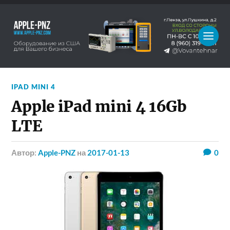
IPAD MINI 4
Apple iPad mini 4 16Gb
LTE
Автор:
Apple-PNZ
на
2017-01-13
0