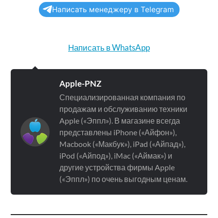
Написать менеджеру в Telegram
Написать в WhatsApp
Apple-PNZ
Специализированная компания по
продажам и обслуживанию техники
Apple («Эппл»). В магазине всегда
представлены iPhone («Айфон»),
Macbook («Макбук»), iPad («Айпад»),
iPod («Айпод»), iMac («Аймак») и
другие устройства фирмы Apple
(«Эппл») по очень выгодным ценам.