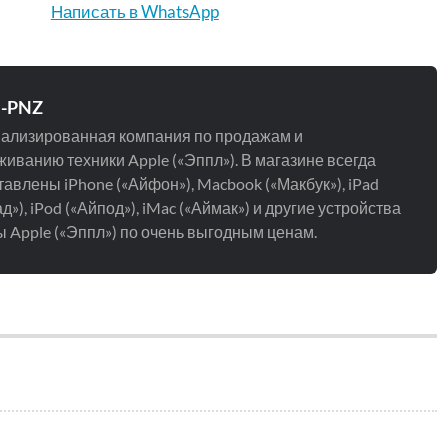
Написать в WhatsApp
e-PNZ
ализированная компания по продажам и
иванию техники Apple («Эппл»). В магазине всегда
авлены iPhone («Айфон»), Macbook («Макбук»), iPad
д»), iPod («Айпод»), iMac («Аймак») и другие устройства
 Apple («Эппл») по очень выгодным ценам.