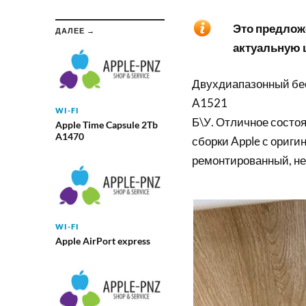
Это предложе
ДАЛЕЕ →
актуальную ц
Двухдиапазонный бес
A1521
WI-FI
Б\У. Отличное состоя
Apple Time Capsule 2Tb
A1470
сборки Apple с ориги
ремонтированный, не
WI-FI
Apple AirPort express