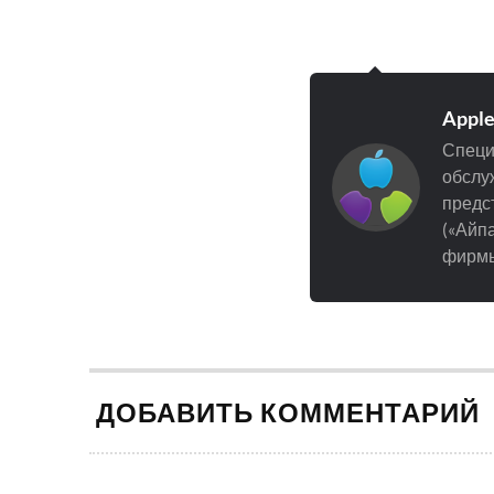
Appl
Специ
обслуж
предст
(«Айпа
фирмы
ДОБАВИТЬ КОММЕНТАРИЙ