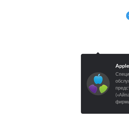
Appl
Специ
обслуж
предст
(«Айпа
фирмы