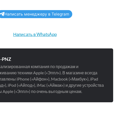
Написать менеджеру в Telegram
Написать в WhatsApp
e-PNZ
ализированная компания по продажам и
иванию техники Apple («Эппл»). В магазине всегда
авлены iPhone («Айфон»), Macbook («Макбук»), iPad
д»), iPod («Айпод»), iMac («Аймак») и другие устройства
 Apple («Эппл») по очень выгодным ценам.