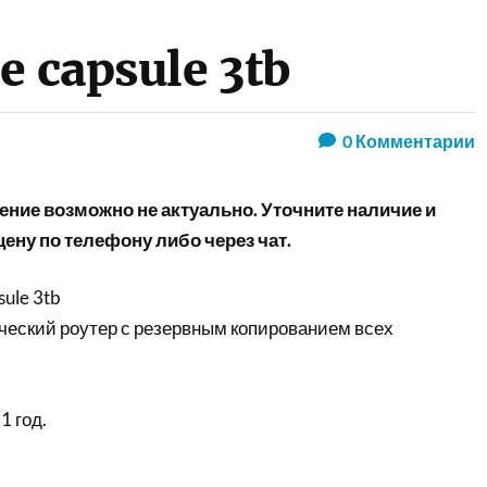
e capsule 3tb
0
Комментарии
ние возможно не актуально. Уточните наличие и
ену по телефону либо через чат.
sule 3tb
еский роутер с резервным копированием всех
1 год.