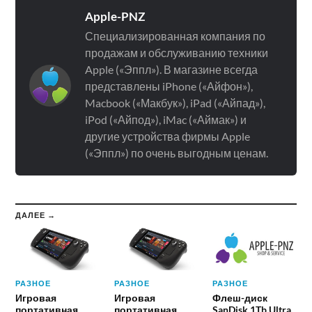
Apple-PNZ
Специализированная компания по
продажам и обслуживанию техники
Apple («Эппл»). В магазине всегда
представлены iPhone («Айфон»),
Macbook («Макбук»), iPad («Айпад»),
iPod («Айпод»), iMac («Аймак») и
другие устройства фирмы Apple
(«Эппл») по очень выгодным ценам.
ДАЛЕЕ →
РАЗНОЕ
РАЗНОЕ
РАЗНОЕ
Игровая
Игровая
Флеш-диск
портативная
портативная
SanDisk 1Tb Ultra