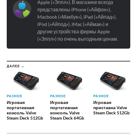
Apple («Эппл»). В магазине всегда
представлены iPhone («Айфон»),
Macbook («Макбук»), iPad («Айпад»),
iPod («Айпод»), iMac («Аймак») и
другие устройства фирмы Apple
(«Эппл») по очень выгодным ценам.
ДАЛЕЕ →
РАЗНОЕ
РАЗНОЕ
РАЗНОЕ
Игровая
Игровая
Игровая
портативная
портативная
приставка Valve
консоль Valve
консоль Valve
Steam Deck 512Gb
Steam Deck 512Gb
Steam Deck 64Gb