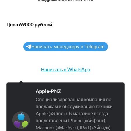
Цена 69000 рублей
Написать менеджеру в Telegram
Написать в WhatsApp
Apple-PNZ
Специализированная компания по
продажам и обслуживанию техники
Apple («Эппл»). В магазине всегда
представлены iPhone («Айфон»),
Macbook («Макбук»), iPad («Айпад»),