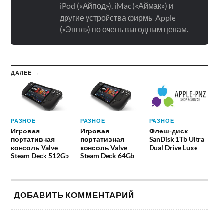
iPod («Айпод»), iMac («Аймак») и
другие устройства фирмы Apple
(«Эппл») по очень выгодным ценам.
ДАЛЕЕ →
РАЗНОЕ
РАЗНОЕ
РАЗНОЕ
Игровая
Игровая
Флеш-диск
портативная
портативная
SanDisk 1Tb Ultra
консоль Valve
консоль Valve
Dual Drive Luxe
Steam Deck 512Gb
Steam Deck 64Gb
ДОБАВИТЬ КОММЕНТАРИЙ