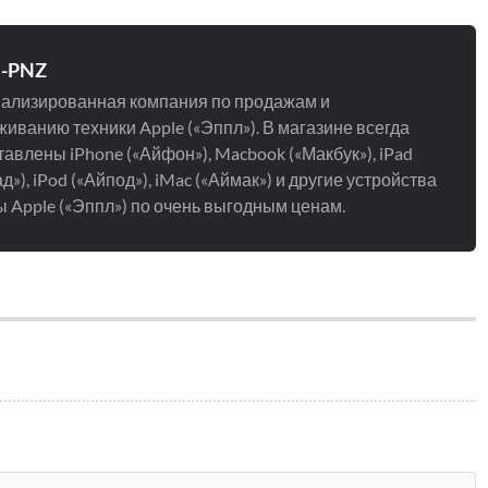
e-PNZ
ализированная компания по продажам и
иванию техники Apple («Эппл»). В магазине всегда
авлены iPhone («Айфон»), Macbook («Макбук»), iPad
д»), iPod («Айпод»), iMac («Аймак») и другие устройства
 Apple («Эппл») по очень выгодным ценам.