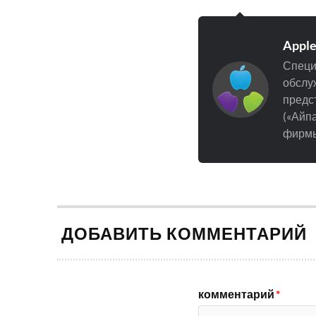
Appl
Специ
обслуж
предст
(«Айпа
фирмы
ДОБАВИТЬ КОММЕНТАРИЙ
комментарий
*