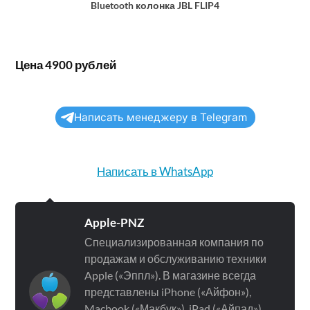
Bluetooth колонка JBL FLIP4
Цена 4900 рублей
Написать менеджеру в Telegram
Написать в WhatsApp
Apple-PNZ
Специализированная компания по
продажам и обслуживанию техники
Apple («Эппл»). В магазине всегда
представлены iPhone («Айфон»),
Macbook («Макбук»), iPad («Айпад»),