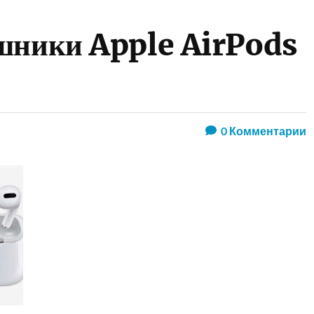
шники Apple AirPods
0
Комментарии