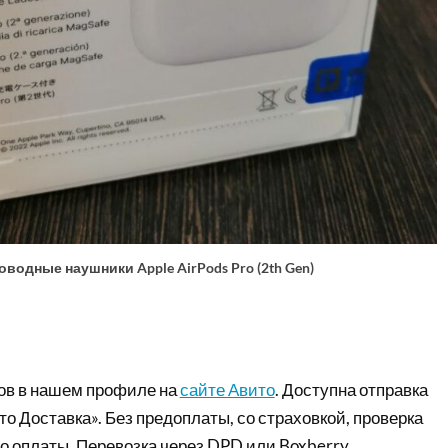
водные наушники Apple AirPods Pro (2th Gen)
ов в нашем профиле на
сайте Авито
. Доступна отправка
то Доставка». Без предоплаты, со страховкой, проверка
о оплаты. Перевозка через DPD или Boxberry.