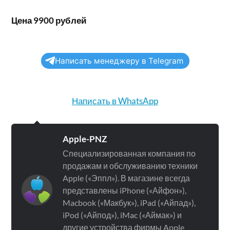
Цена 9900 рублей
Написать менеджеру в Telegram
Написать в WhatsApp
Apple-PNZ
Специализированная компания по
продажам и обслуживанию техники
Apple («Эппл»). В магазине всегда
представлены iPhone («Айфон»),
Macbook («Макбук»), iPad («Айпад»),
iPod («Айпод»), iMac («Аймак») и
другие устройства фирмы Apple