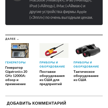
iPod («Айпод»), iMac («Аймак») и
другие устройства фирмы Apple
(«Эппл») по очень выгодным ценам.
ДАЛЕЕ →
ГЕНЕРАТОРЫ
ПРИБОРЫ И
ПРИБОРЫ И
ОБОРУДОВАНИЕ
ОБОРУДОВАНИЕ
Генератор
Gigatronics 20
Поставки
Тактическое
GHz 12000A:
оборудования
оборудование
обзор и
из США для
из США
применение
предприятий
ДОБАВИТЬ КОММЕНТАРИЙ