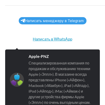
Написать менеджеру в Telegram
Написать в WhatsApp
Apple-PNZ
Специализированная компания по
продажам и обслуживанию техники
Apple («Эппл»). В магазине всегда
представлены iPhone («Айфон»),
Macbook («Макбук»), iPad («Айпад»),
iPod («Айпод»), iMac («Аймак») и
другие устройства фирмы Apple
(«Эппл») по очень выгодным ценам.