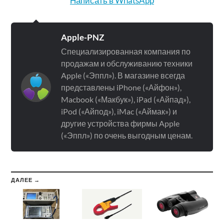
Написать в WhatsApp
Apple-PNZ
Специализированная компания по
продажам и обслуживанию техники
Apple («Эппл»). В магазине всегда
представлены iPhone («Айфон»),
Macbook («Макбук»), iPad («Айпад»),
iPod («Айпод»), iMac («Аймак») и
другие устройства фирмы Apple
(«Эппл») по очень выгодным ценам.
ДАЛЕЕ →