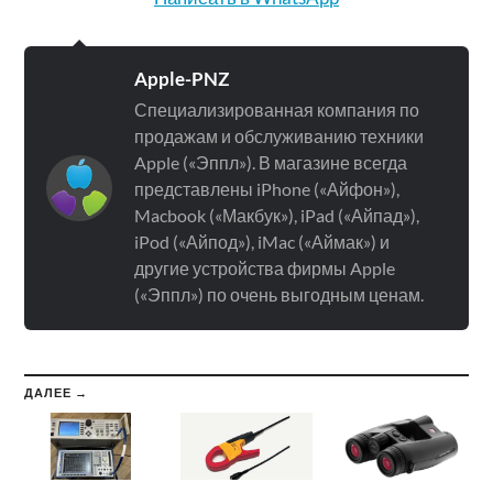
Apple-PNZ
Специализированная компания по
продажам и обслуживанию техники
Apple («Эппл»). В магазине всегда
представлены iPhone («Айфон»),
Macbook («Макбук»), iPad («Айпад»),
iPod («Айпод»), iMac («Аймак») и
другие устройства фирмы Apple
(«Эппл») по очень выгодным ценам.
ДАЛЕЕ →