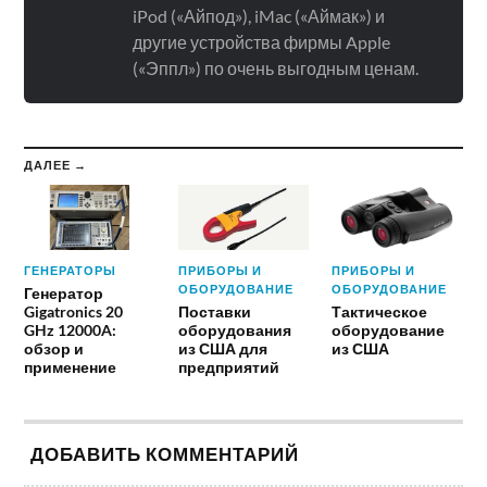
iPod («Айпод»), iMac («Аймак») и
другие устройства фирмы Apple
(«Эппл») по очень выгодным ценам.
ДАЛЕЕ →
ГЕНЕРАТОРЫ
ПРИБОРЫ И
ПРИБОРЫ И
ОБОРУДОВАНИЕ
ОБОРУДОВАНИЕ
Генератор
Gigatronics 20
Поставки
Тактическое
GHz 12000A:
оборудования
оборудование
обзор и
из США для
из США
применение
предприятий
ДОБАВИТЬ КОММЕНТАРИЙ