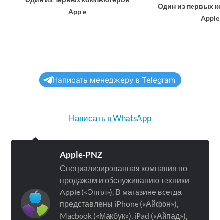
Один из первых 
Apple
Apple
Написать менеджеру в Telegram
Написать в WhatsApp
Apple-PNZ
Специализированная компания по
продажам и обслуживанию техники
Apple («Эппл»). В магазине всегда
представлены iPhone («Айфон»),
Macbook («Макбук»), iPad («Айпад»),