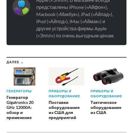
представлены iPhone («Айфон»),
Macbook («Макбук»), iPad («Айпад»),
iPod («Айпод»), iMac («Аймак») и
другие устройства фирмы Apple
(«Эппл») по очень выгодным ценам.
ДАЛЕЕ →
ГЕНЕРАТОРЫ
ПРИБОРЫ И
ПРИБОРЫ И
ОБОРУДОВАНИЕ
ОБОРУДОВАНИЕ
Генератор
Gigatronics 20
Поставки
Тактическое
GHz 12000A:
оборудования
оборудование
обзор и
из США для
из США
применение
предприятий