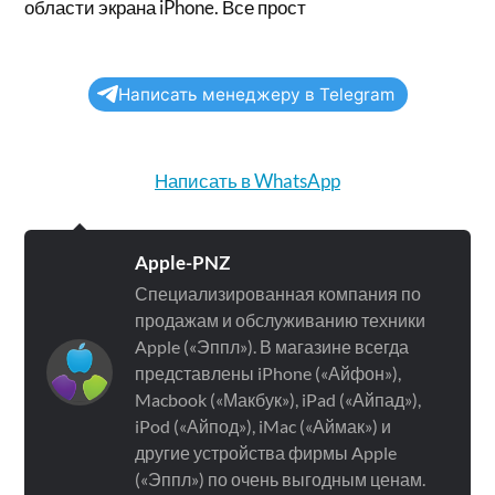
области экрана iPhone. Все прост
Написать менеджеру в Telegram
Написать в WhatsApp
Apple-PNZ
Специализированная компания по
продажам и обслуживанию техники
Apple («Эппл»). В магазине всегда
представлены iPhone («Айфон»),
Macbook («Макбук»), iPad («Айпад»),
iPod («Айпод»), iMac («Аймак») и
другие устройства фирмы Apple
(«Эппл») по очень выгодным ценам.