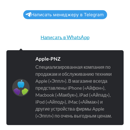
Написать менеджеру в Telegram
Написать в WhatsApp
Apple-PNZ
Специализированная компания по
продажам и обслуживанию техники
Apple («Эппл»). В магазине всегда
представлены iPhone («Айфон»),
Macbook («Макбук»), iPad («Айпад»),
iPod («Айпод»), iMac («Аймак») и
другие устройства фирмы Apple
(«Эппл») по очень выгодным ценам.