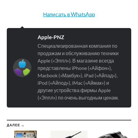
Написать в WhatsApp
Apple-PNZ
Специализированная компания по
продажам и обслуживанию техники
Apple («Эппл»). В магазине всегда
представлены iPhone («Айфон»),
Macbook («Макбук»), iPad («Айпад»),
iPod («Айпод»), iMac («Аймак») и
другие устройства фирмы Apple
(«Эппл») по очень выгодным ценам.
ДАЛЕЕ →