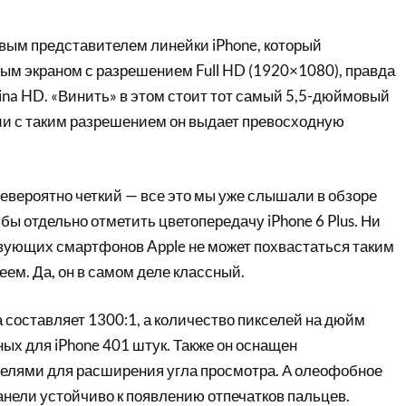
ервым представителем линейки iPhone, который
ым экраном с разрешением Full HD (1920×1080), правда
tina HD. «Винить» в этом стоит тот самый 5,5-дюймовый
ии с таким разрешением он выдает превосходную
невероятно четкий — все это мы уже слышали в обзоре
 бы отдельно отметить цветопередачу iPhone 6 Plus. Ни
вующих смартфонов Apple не может похвастаться таким
ем. Да, он в самом деле классный.
 составляет 1300:1, а количество пикселей на дюйм
дных для iPhone 401 штук. Также он оснащен
лями для расширения угла просмотра. А олеофобное
анели устойчиво к появлению отпечатков пальцев.