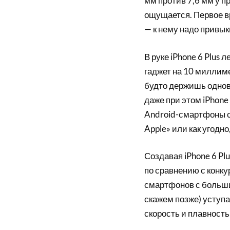
мм против 7,6 мм у п
ощущается. Первое вр
— к нему надо привык
В руке iPhone 6 Plus 
гаджет на 10 миллим
будто держишь однов
даже при этом iPhone
Android-смартфоны с
Apple» или как угодно
Создавая iPhone 6 Pl
по сравнению с конку
смартфонов с больши
скажем позже) уступ
скорость и плавность