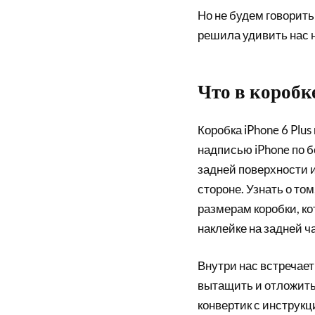
Но не будем говорит
решила удивить нас н
Что в коробк
Коробка iPhone 6 Plus 
надписью iPhone по 
задней поверхности
стороне. Узнать о то
размерам коробки, ко
наклейке на задней ча
Внутри нас встречает 
вытащить и отложить 
конвертик с инструк