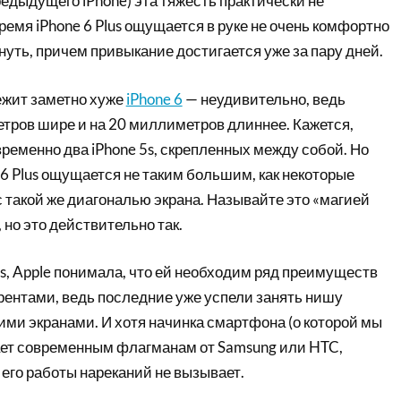
редыдущего iPhone) эта тяжесть практически не
емя iPhone 6 Plus ощущается в руке не очень комфортно
нуть, причем привыкание достигается уже за пару дней.
лежит заметно хуже
iPhone 6
— неудивительно, ведь
етров шире и на 20 миллиметров длиннее. Кажется,
ременно два iPhone 5s, скрепленных между собой. Но
 6 Plus ощущается не таким большим, как некоторые
 такой же диагональю экрана. Называйте это «магией
, но это действительно так.
us, Apple понимала, что ей необходим ряд преимуществ
рентами, ведь последние уже успели занять нишу
ми экранами. И хотя начинка смартфона (о которой мы
ает современным флагманам от Samsung или HTC,
 его работы нареканий не вызывает.