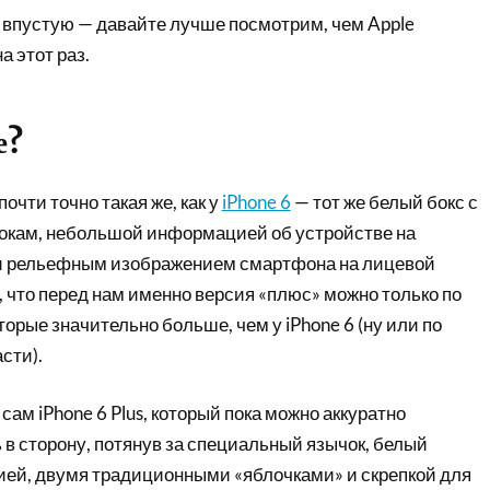
ь впустую — давайте лучше посмотрим, чем Apple
а этот раз.
е?
почти точно такая же, как у
iPhone 6
— тот же белый бокс с
бокам, небольшой информацией об устройстве на
 и рельефным изображением смартфона на лицевой
м, что перед нам именно версия «плюс» можно только по
торые значительно больше, чем у iPhone 6 (ну или по
сти).
сам iPhone 6 Plus, который пока можно аккуратно
в сторону, потянув за специальный язычок, белый
цией, двумя традиционными «яблочками» и скрепкой для