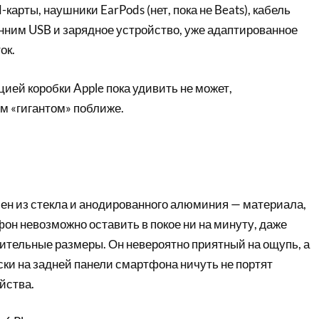
карты, наушники EarPods (нет, пока не Beats), кабель
онним USB и зарядное устройство, уже адаптированное
ок.
ией коробки Apple пока удивить не может,
м «гигантом» поближе.
влен из стекла и анодированного алюминия — материала,
фон невозможно оставить в покое ни на минуту, даже
ительные размеры. Он невероятно приятный на ощупь, а
ки на задней панели смартфона ничуть не портят
йства.