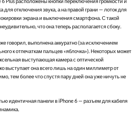
e 6 Plus расположены кнопки переключения громкости и
а для отключения звука, а на правой грани — лоток для
локировки экрана и выключения смартфона. С такой
еудивительно, что она теперь располагается сбоку.
 уже говорил, выполнена аккуратно (за исключением
ного к отпечаткам пальцев «яблочка»). Некоторых может
иксельная выступающая камера с оптической
ко выступает она всего лишь на один миллиметр от
имо, тем более что спустя пару дней она уже ничуть не
ью идентичная панели в iPhone 6 — разъем для кабеля
инамика.