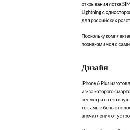
открывания лотка SIM-
Lightning с одностор
для российских розет
Поскольку комплектац
познакомимся с сами
Дизайн
iPhone 6 Plus изгото
из-за которого смарт
несмотря на его внуш
те самые белые полос
впечатления от устро