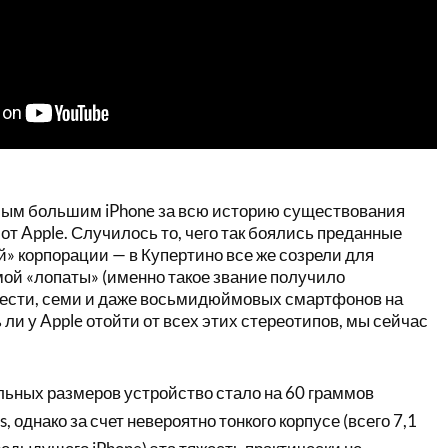
самым большим iPhone за всю историю существования
т Apple. Случилось то, чего так боялись преданные
» корпорации — в Купертино все же созрели для
мой «лопаты» (именно такое звание получило
ести, семи и даже восьмидюймовых смартфонов на
 ли у Apple отойти от всех этих стереотипов, мы сейчас
льных размеров устройство стало на 60 граммов
s, однако за счет невероятно тонкого корпусе (всего 7,1