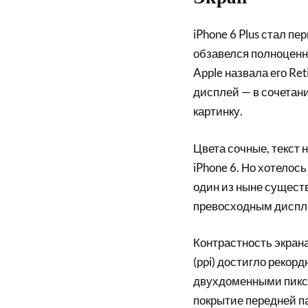
iPhone 6 Plus стал п
обзавелся полноценн
Apple назвала его Re
дисплей — в сочетан
картинку.
Цвета сочные, текст 
iPhone 6. Но хотелось
один из ныне сущест
превосходным диспле
Контрастность экрана
(ppi) достигло рекор
двухдоменными пиксе
покрытие передней п