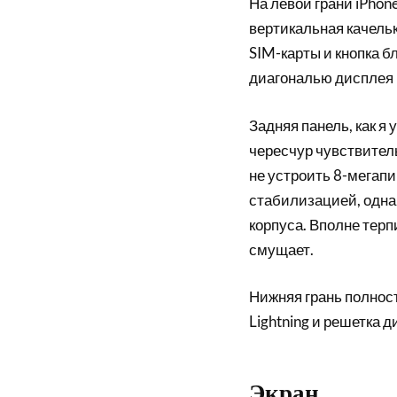
На левой грани iPhon
вертикальная качельк
SIM-карты и кнопка б
диагональю дисплея н
Задняя панель, как я
чересчур чувствитель
не устроить 8-мегап
стабилизацией, одна
корпуса. Вполне терп
смущает.
Нижняя грань полност
Lightning и решетка д
Экран