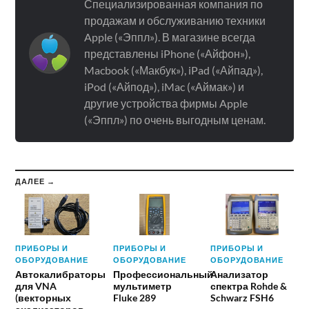
Специализированная компания по
продажам и обслуживанию техники
Apple («Эппл»). В магазине всегда
представлены iPhone («Айфон»),
Macbook («Макбук»), iPad («Айпад»),
iPod («Айпод»), iMac («Аймак») и
другие устройства фирмы Apple
(«Эппл») по очень выгодным ценам.
ДАЛЕЕ →
ПРИБОРЫ И
ПРИБОРЫ И
ПРИБОРЫ И
ОБОРУДОВАНИЕ
ОБОРУДОВАНИЕ
ОБОРУДОВАНИЕ
Автокалибраторы
Профессиональный
Анализатор
для VNA
мультиметр
спектра Rohde &
(векторных
Fluke 289
Schwarz FSH6