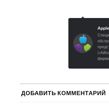
Appl
Специ
обслуж
предст
(«Айпа
фирмы
ДОБАВИТЬ КОММЕНТАРИЙ