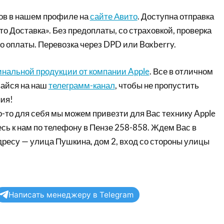
ов в нашем профиле на
сайте Авито
. Доступна отправка
то Доставка». Без предоплаты, со страховкой, проверка
о оплаты. Перевозка через DPD или Boxberry.
инальной продукции от компании Apple
. Все в отличном
айся на наш
телеграмм-канал
, чтобы не пропустить
ия!
-то для себя мы можем привезти для Вас технику Apple
сь к нам по телефону в Пензе 258-858. Ждем Вас в
дресу — улица Пушкина, дом 2, вход со стороны улицы
Написать менеджеру в Telegram