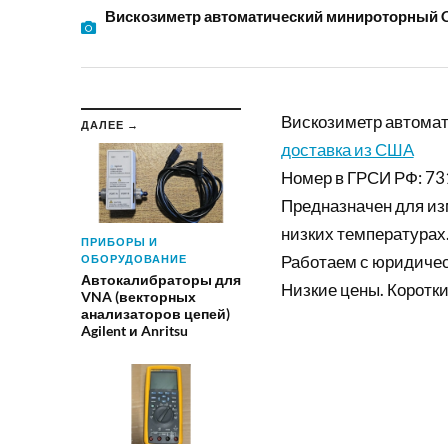
Вискозиметр автоматический минироторный C
Вискозиметр автома
ДАЛЕЕ →
доставка из США
Номер в ГРСИ РФ: 73
Предназначен для из
низких температурах
ПРИБОРЫ И
Работаем с юридиче
ОБОРУДОВАНИЕ
Автокалибраторы для
Низкие цены. Коротки
VNA (векторных
анализаторов цепей)
Agilent и Anritsu