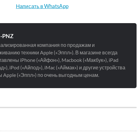
Написать в WhatsApp
e-PNZ
ализированная компания по продажам и
иванию техники Apple («Эппл»). В магазине всегда
авлены iPhone («Айфон»), Macbook («Макбук»), iPad
д»), iPod («Айпод»), iMac («Аймак») и другие устройства
 Apple («Эппл») по очень выгодным ценам.