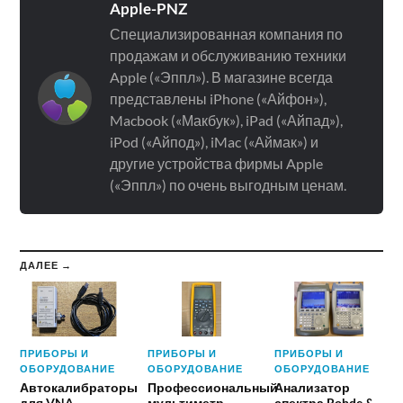
Apple-PNZ
Специализированная компания по
продажам и обслуживанию техники
Apple («Эппл»). В магазине всегда
представлены iPhone («Айфон»),
Macbook («Макбук»), iPad («Айпад»),
iPod («Айпод»), iMac («Аймак») и
другие устройства фирмы Apple
(«Эппл») по очень выгодным ценам.
ДАЛЕЕ →
ПРИБОРЫ И
ПРИБОРЫ И
ПРИБОРЫ И
ОБОРУДОВАНИЕ
ОБОРУДОВАНИЕ
ОБОРУДОВАНИЕ
Автокалибраторы
Профессиональный
Анализатор
для VNA
мультиметр
спектра Rohde &