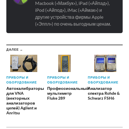
Macbook («Макбук»), iPad («Айпад»),
iPod («Айпод»), iMac («Аймак») и
другие устройства фирмы Apple
(«Эппл») по очень выгодным ценам.
ДАЛЕЕ →
ПРИБОРЫ И
ПРИБОРЫ И
ПРИБОРЫ И
ОБОРУДОВАНИЕ
ОБОРУДОВАНИЕ
ОБОРУДОВАНИЕ
Автокалибраторы
Профессиональный
Анализатор
для VNA
мультиметр
спектра Rohde &
(векторных
Fluke 289
Schwarz FSH6
анализаторов
цепей) Agilent и
Anritsu